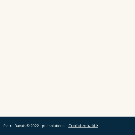
-
Confidentialité
Pierre Bavais © 2022 - pi-r solutions